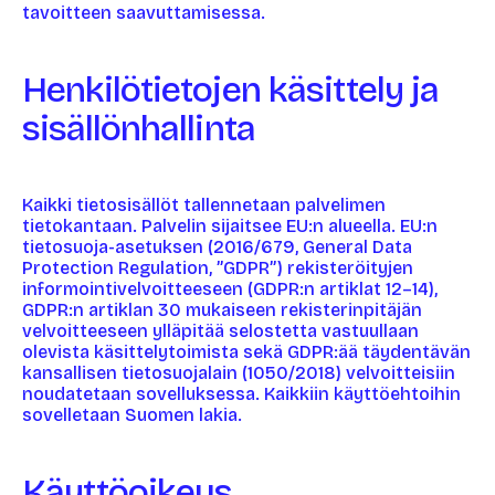
tavoitteen saavuttamisessa.
Henkilötietojen käsittely ja
sisällönhallinta
Kaikki tietosisällöt tallennetaan palvelimen
tietokantaan. Palvelin sijaitsee EU:n alueella. EU:n
tietosuoja-asetuksen (2016/679, General Data
Protection Regulation, ”GDPR”) rekisteröityjen
informointivelvoitteeseen (GDPR:n artiklat 12–14),
GDPR:n artiklan 30 mukaiseen rekisterinpitäjän
velvoitteeseen ylläpitää selostetta vastuullaan
olevista käsittelytoimista sekä GDPR:ää täydentävän
kansallisen tietosuojalain (1050/2018) velvoitteisiin
noudatetaan sovelluksessa. Kaikkiin käyttöehtoihin
sovelletaan Suomen lakia.
Käyttöoikeus