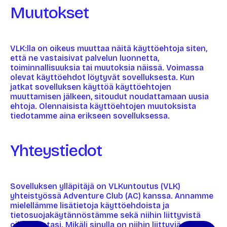
Muutokset
VLK:lla on oikeus muuttaa näitä käyttöehtoja siten,
että ne vastaisivat palvelun luonnetta,
toiminnallisuuksia tai muutoksia näissä. Voimassa
olevat käyttöehdot löytyvät sovelluksesta. Kun
jatkat sovelluksen käyttöä käyttöehtojen
muuttamisen jälkeen, sitoudut noudattamaan uusia
ehtoja. Olennaisista käyttöehtojen muutoksista
tiedotamme aina erikseen sovelluksessa.
Yhteystiedot
Sovelluksen ylläpitäjä on VLKuntoutus (VLK)
yhteistyössä Adventure Club (AC) kanssa. Annamme
mielellämme lisätietoja käyttöehdoista ja
tietosuojakäytännöstämme sekä niihin liittyvistä
oikeuksistasi. Mikäli sinulla on niihin liittyviä