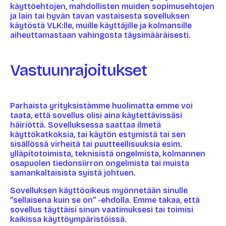
käyttöehtojen, mahdollisten muiden sopimusehtojen
ja lain tai hyvän tavan vastaisesta sovelluksen
käytöstä VLK:lle, muille käyttäjille ja kolmansille
aiheuttamastaan vahingosta täysimääräisesti.
Vastuunrajoitukset
Parhaista yrityksistämme huolimatta emme voi
taata, että sovellus olisi aina käytettävissäsi
häiriöttä. Sovelluksessa saattaa ilmetä
käyttökatkoksia, tai käytön estymistä tai sen
sisällössä virheitä tai puutteellisuuksia esim.
ylläpitotoimista, teknisistä ongelmista, kolmannen
osapuolen tiedonsiirron ongelmista tai muista
samankaltaisista syistä johtuen.
Sovelluksen käyttöoikeus myönnetään sinulle
”sellaisena kuin se on” -ehdolla. Emme takaa, että
sovellus täyttäisi sinun vaatimuksesi tai toimisi
kaikissa käyttöympäristöissä.