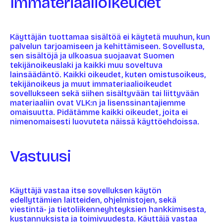
Immateriaalioikeudet
Käyttäjän tuottamaa sisältöä ei käytetä muuhun, kun
palvelun tarjoamiseen ja kehittämiseen. Sovellusta,
sen sisältöjä ja ulkoasua suojaavat Suomen
tekijänoikeuslaki ja kaikki muu soveltuva
lainsäädäntö. Kaikki oikeudet, kuten omistusoikeus,
tekijänoikeus ja muut immateriaalioikeudet
sovellukseen sekä siihen sisältyvään tai liittyvään
materiaaliin ovat VLK:n ja lisenssinantajiemme
omaisuutta. Pidätämme kaikki oikeudet, joita ei
nimenomaisesti luovuteta näissä käyttöehdoissa.
Vastuusi
Käyttäjä vastaa itse sovelluksen käytön
edellyttämien laitteiden, ohjelmistojen, sekä
viestintä- ja tietoliikenneyhteyksien hankkimisesta,
kustannuksista ja toimivuudesta. Käyttäjä vastaa