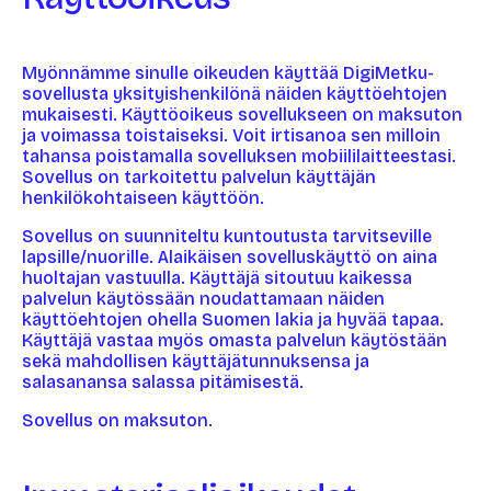
Myönnämme sinulle oikeuden käyttää DigiMetku-
sovellusta yksityishenkilönä näiden käyttöehtojen
mukaisesti. Käyttöoikeus sovellukseen on maksuton
ja voimassa toistaiseksi. Voit irtisanoa sen milloin
tahansa poistamalla sovelluksen mobiililaitteestasi.
Sovellus on tarkoitettu palvelun käyttäjän
henkilökohtaiseen käyttöön.
Sovellus on suunniteltu kuntoutusta tarvitseville
lapsille/nuorille. Alaikäisen sovelluskäyttö on aina
huoltajan vastuulla. Käyttäjä sitoutuu kaikessa
palvelun käytössään noudattamaan näiden
käyttöehtojen ohella Suomen lakia ja hyvää tapaa.
Käyttäjä vastaa myös omasta palvelun käytöstään
sekä mahdollisen käyttäjätunnuksensa ja
salasanansa salassa pitämisestä.
Sovellus on maksuton.