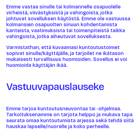
Emme vastaa sinulle tai kolmannelle osapuolelle
virheistä, viivästyksistä ja vahingoista, jotka
johtuvat sovelluksen käytöstä. Emme ole vastuussa
kolmansien osapuolten sinuun kohdentamista
kanteista, vaatimuksista tai toimenpiteistä taikka
vahingoista, jotka aiheutuvat sovelluksesta.
Varmistathan, että kuvaamasi kuntoutustoimet
sopivat sinulle/käyttäjälle, ja tarjoilet ne ikätason
mukaisesti turvallisuus huomioiden. Sovellus ei voi
huomioida käyttäjän ikää.
Vastuuvapauslauseke
Emme tarjoa kuntoutusneuvontaa tai -ohjelmaa.
Tarkoituksenamme on tarjota helppo ja mukava tapa
seurata omaa kuntoutumista arjessa sekä tehdä siitä
hauskaa lapselle/nuorelle ja koko perheelle.